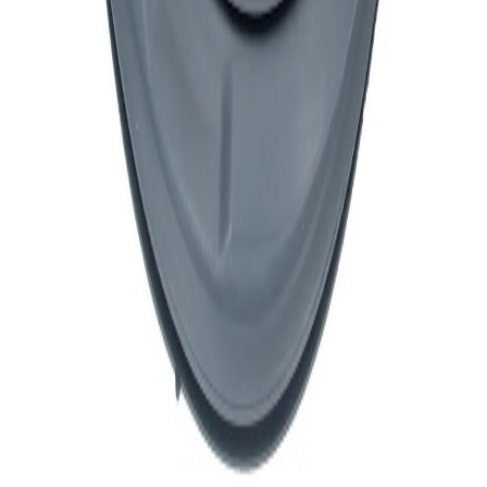
Маншон пералня
Маншони
Код:
117ZN46OR
Поръчай
BEKO
Оригинал
Маншон за пералня BEKO
Маншони
Код:
117AC14OR
Поръчай
Ник Електрик
Магазин
София бул. Мадрид 40