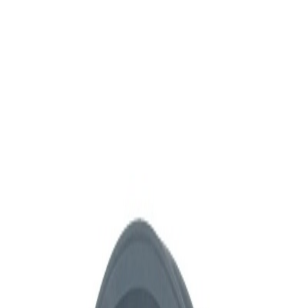
Съвместим с марки:
INDESIT ARISTON
Оригинален код:
(C00092154); HOTPOINT (C00092154);
INDESIT (C00092154); WHIRLPOOL (482000027904)
Наличност:
3