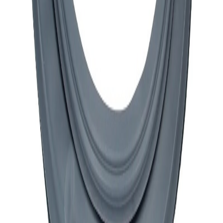
Маншони
Код:
117EG19
Поръчай
Съвместим
Маншон за горно - 481010410453 - C00377143
Маншони
Код:
117IG26
Поръчай
Съвместим
Маншон - C00525723
Маншони
Код:
117AR42
Поръчай
Оригинал