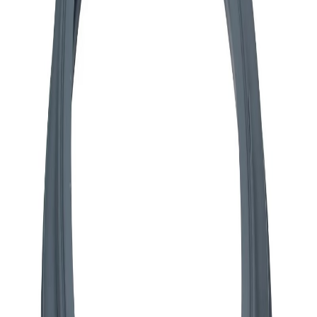
AVL85TK AVL85XTK AVL86PIT AVL88IT AVL88ITBG
AVL89EU AVL89IT AVL89ITBG AVL8EIT AVL95AUS
AVL95EX AVL9EIT AVXD109AUS AVXD109EU AVXD10TK
AVXD125FR AVXD129EU AVXD129EX AVXD129EX60HZ
AVXL100FR AVXL105AUS AVXL105EO AVXL105EX
AVXL105EX60HZ AVXL105TK AVXL108IT AVXL109EU
AVXL109IT AVXL109R AVXL120FR AVXL125EX
AVXL129AUS AVXL82AG AVXL88EU AVXL88IT
AVXL89EU AVXL89IT IWME12UK LISA100FR LISA111FR
W61EX WI100TK WI101EX WI101UK WI102AUS WI102EU
WI102EX WI102PL WI104XR WI105EX WI10FR WI11FR
WI121UK WI122EU WI122EX WI140BDE WI141UK WI142EU
WI40IT WI42EX WI52EX WI52EX60HZ WI52KW WI5FR
WI600IT WI60IT WI60XEX WI62AUS WI62EX WI62KW
WI6EU WI70TK WI80TK WI81EX WI82AUS WI82EX
WI82EX60HZ WI82SING WI84XR WI8EU WI8FR WIA111UK
WIE107EX WIE107EXBG WIE107IT WIE107PL WIE107XSEX
WIE127DE WIE127EX WIE127SDE WIE127UK WIE127XEX
WIE127XSEX WIE128NL WIE137SUK WIE147DE WIE147UK
WIE147UKCO WIE147UKTE WIE147XEX WIE148NL
WIE157SUK WIE167DE WIE167UK WIE168NL WIE87EX
WIE87IT WIE87PL WIL101TK WIL102XR WIL103UK
WIL105DE WIL105EU WIL105EX WIL105EXBG WIL105PL
WIL105SEX WIL105XEX WIL106IT WIL113UK
WIL113UKBG WIL123DE WIL123SUK WIL125CH WIL125DE